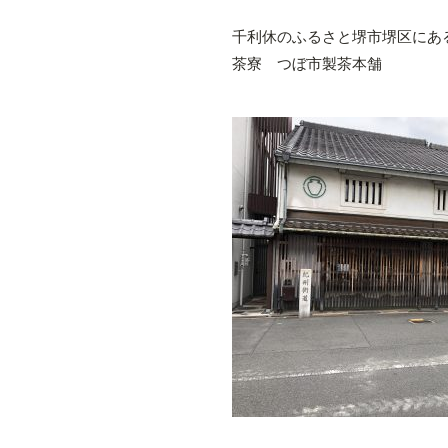
千利休のふるさと堺市堺区にあ
茶寮 つぼ市製茶本舗