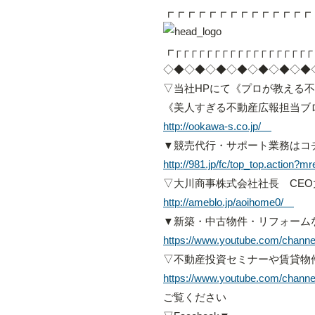
┏┏┏┏┏┏┏┏┏┏┏┏┏┏
┏┌┌┌┌┌┌┌┌┌┌┌┌┌┌┌┌┌┌
◇◆◇◆◇◆◇◆◇◆◇◆◇◆
▽当社HPにて《プロが教える
《美人すぎる不動産広報担当ブ
http://ookawa-s.co.jp/
▼競売代行・サポート業務はコ
http://981.jp/fc/top_top.action
▽大川商事株式会社社長 CE
http://ameblo.jp/aoihome0/
▼新築・中古物件・リフォーム
https://www.youtube.com/chan
▽不動産投資セミナーや賃貸物件
https://www.youtube.com/chan
ご覧ください