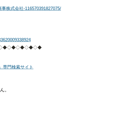
大川商事株式会社-116570391827075/
333620009338924
◇◆◇◆◇◆◇◆◇◆