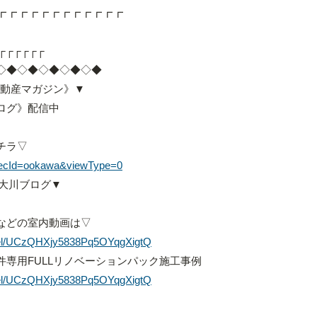
┏┏┏┏┏┏┏┏┏┏┏┏
┌┌┌┌┌┌
◇◆◇◆◇◆◇◆◇◆
不動産マガジン》▼
ログ》配信中
チラ▽
?mrecId=ookawa&viewType=0
O大川ブログ▼
などの室内動画は▽
nel/UCzQHXjy5838Pq5OYqgXigtQ
専用FULLリノベーションパック施工事例
nel/UCzQHXjy5838Pq5OYqgXigtQ