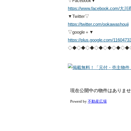
▽Facebook▼
https://www.facebook.com/
▼Twitter▽
https://twitter.com/ookawashouji
▽google＋▼
https://plus.google.com/116047
◇◆◇◆◇◆◇◆◇◆◇◆◇◆