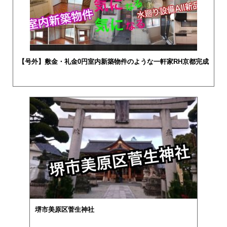
【号外】敷金・礼金0円室内新築物件のような一軒家RH京都完成
堺市美原区菅生神社