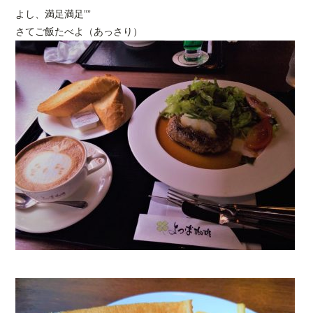
よし、満足満足””
さてご飯たべよ（あっさり）