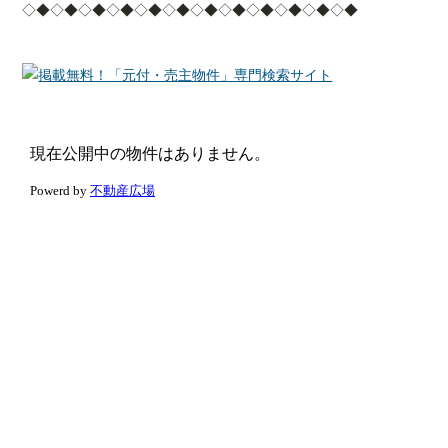
◇◆◇◆◇◆◇◆◇◆◇◆◇◆◇◆◇◆◇◆◇◆◇◆