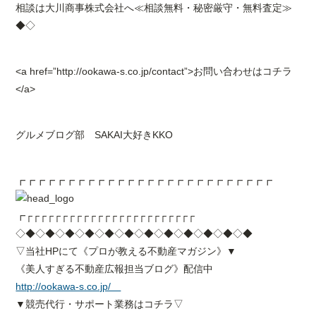
相談は大川商事株式会社へ≪相談無料・秘密厳守・無料査定≫
◆◇
<a href=”http://ookawa-s.co.jp/contact”>お問い合わせはコチラ
</a>
グルメブログ部 SAKAI大好きKKO
┏┏┏┏┏┏┏┏┏┏┏┏┏┏┏┏┏┏┏┏┏┏┏┏┏┏
┏┌┌┌┌┌┌┌┌┌┌┌┌┌┌┌┌┌┌┌┌┌┌┌┌
◇◆◇◆◇◆◇◆◇◆◇◆◇◆◇◆◇◆◇◆◇◆◇◆
▽当社HPにて《プロが教える不動産マガジン》▼
《美人すぎる不動産広報担当ブログ》配信中
http://ookawa-s.co.jp/
▼競売代行・サポート業務はコチラ▽