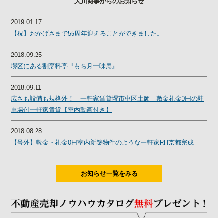
大川商事からのお知らせ
2019.01.17
【祝】おかげさまで55周年迎えることができました。
2018.09.25
堺区にある割烹料亭『もち月一味庵』
2018.09.11
広さも設備も規格外！ 一軒家賃貸堺市中区土師 敷金礼金0円の駐
車場付一軒家賃貸【室内動画付き】
2018.08.28
【号外】敷金・礼金0円室内新築物件のような一軒家RH京都完成
お知らせ一覧をみる