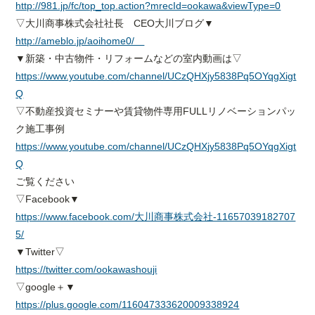
http://981.jp/fc/top_top.action?mrecId=ookawa&viewType=0
▽大川商事株式会社社長 CEO大川ブログ▼
http://ameblo.jp/aoihome0/
▼新築・中古物件・リフォームなどの室内動画は▽
https://www.youtube.com/channel/UCzQHXjy5838Pq5OYqgXigt
Q
▽不動産投資セミナーや賃貸物件専用FULLリノベーションパッ
ク施工事例
https://www.youtube.com/channel/UCzQHXjy5838Pq5OYqgXigt
Q
ご覧ください
▽Facebook▼
https://www.facebook.com/大川商事株式会社-11657039182707
5/
▼Twitter▽
https://twitter.com/ookawashouji
▽google＋▼
https://plus.google.com/116047333620009338924