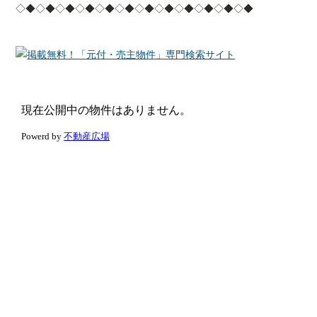
◇◆◇◆◇◆◇◆◇◆◇◆◇◆◇◆◇◆◇◆◇◆◇◆