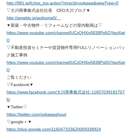
http://981.jp/fc/top_top.action?mrecId=ookawa&viewType=0
▽大川商事株式会社社長 CEO大川ブログ▼
http://ameblo.jp/aoihome0/
▼新築・中古物件・リフォームなどの室内動画は▽
https://www.youtube.com/channel/UCzQHXjy5838Pq5OYqgXigt
Q
▽不動産投資セミナーや賃貸物件専用FULLリノベーションパッ
ク施工事例
https://www.youtube.com/channel/UCzQHXjy5838Pq5OYqgXigt
Q
ご覧ください
▽Facebook▼
https://www.facebook.com/大川商事株式会社-11657039182707
5/
▼Twitter▽
https://twitter.com/ookawashouji
▽google＋▼
https://plus.google.com/116047333620009338924