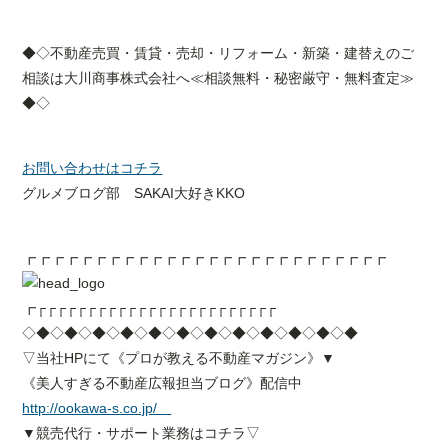
◆◇不動産売買・賃貸・売却・リフォーム・新築・建替えのご
相談は大川商事株式会社へ≪相談無料・秘密厳守・無料査定≫
◆◇
お問い合わせはコチラ
グルメブログ部 SAKAI大好きKKO
┏┏┏┏┏┏┏┏┏┏┏┏┏┏┏┏┏┏┏┏┏┏┏┏┏┏
┏┌┌┌┌┌┌┌┌┌┌┌┌┌┌┌┌┌┌┌┌┌┌┌┌
◇◆◇◆◇◆◇◆◇◆◇◆◇◆◇◆◇◆◇◆◇◆◇◆
▽当社HPにて《プロが教える不動産マガジン》▼
《美人すぎる不動産広報担当ブログ》配信中
http://ookawa-s.co.jp/
▼競売代行・サポート業務はコチラ▽