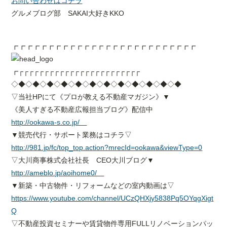
お問い合わせはコチラ
グルメブログ部 SAKAI大好きKKO
┏┏┏┏┏┏┏┏┏┏┏┏┏┏┏┏┏┏┏┏┏┏┏┏┏┏
┏┌┌┌┌┌┌┌┌┌┌┌┌┌┌┌┌┌┌┌┌┌┌┌┌
◇◆◇◆◇◆◇◆◇◆◇◆◇◆◇◆◇◆◇◆◇◆◇◆
▽当社HPにて《プロが教える不動産マガジン》▼
《美人すぎる不動産広報担当ブログ》配信中
http://ookawa-s.co.jp/
▼競売代行・サポート業務はコチラ▽
http://981.jp/fc/top_top.action?mrecId=ookawa&viewType=0
▽大川商事株式会社社長 CEO大川ブログ▼
http://ameblo.jp/aoihome0/
▼新築・中古物件・リフォームなどの室内動画は▽
https://www.youtube.com/channel/UCzQHXjy5838Pq5OYqgXigt
Q
▽不動産投資セミナーや賃貸物件専用FULLリノベーションパッ