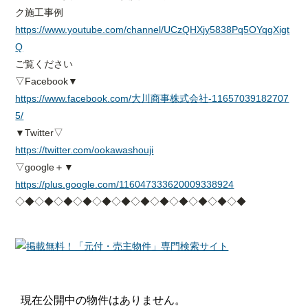
ク施工事例
https://www.youtube.com/channel/UCzQHXjy5838Pq5OYqgXigt
Q
ご覧ください
▽Facebook▼
https://www.facebook.com/大川商事株式会社-11657039182707
5/
▼Twitter▽
https://twitter.com/ookawashouji
▽google＋▼
https://plus.google.com/116047333620009338924
◇◆◇◆◇◆◇◆◇◆◇◆◇◆◇◆◇◆◇◆◇◆◇◆