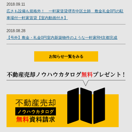
2018.09.11
広さも設備も規格外！ 一軒家賃貸堺市中区土師 敷金礼金0円の駐
車場付一軒家賃貸【室内動画付き】
2018.08.28
【号外】敷金・礼金0円室内新築物件のような一軒家RH京都完成
お知らせ一覧をみる