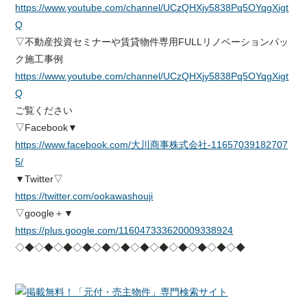
https://www.youtube.com/channel/UCzQHXjy5838Pq5OYqgXigt
Q
▽不動産投資セミナーや賃貸物件専用FULLリノベーションパッ
ク施工事例
https://www.youtube.com/channel/UCzQHXjy5838Pq5OYqgXigt
Q
ご覧ください
▽Facebook▼
https://www.facebook.com/大川商事株式会社-11657039182707
5/
▼Twitter▽
https://twitter.com/ookawashouji
▽google＋▼
https://plus.google.com/116047333620009338924
◇◆◇◆◇◆◇◆◇◆◇◆◇◆◇◆◇◆◇◆◇◆◇◆