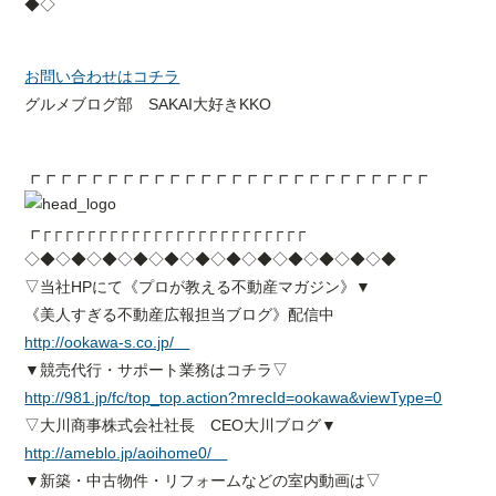
◆◇
お問い合わせはコチラ
グルメブログ部 SAKAI大好きKKO
┏┏┏┏┏┏┏┏┏┏┏┏┏┏┏┏┏┏┏┏┏┏┏┏┏┏
┏┌┌┌┌┌┌┌┌┌┌┌┌┌┌┌┌┌┌┌┌┌┌┌┌
◇◆◇◆◇◆◇◆◇◆◇◆◇◆◇◆◇◆◇◆◇◆◇◆
▽当社HPにて《プロが教える不動産マガジン》▼
《美人すぎる不動産広報担当ブログ》配信中
http://ookawa-s.co.jp/
▼競売代行・サポート業務はコチラ▽
http://981.jp/fc/top_top.action?mrecId=ookawa&viewType=0
▽大川商事株式会社社長 CEO大川ブログ▼
http://ameblo.jp/aoihome0/
▼新築・中古物件・リフォームなどの室内動画は▽