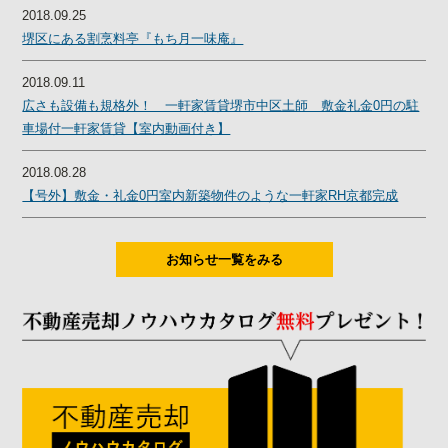
2018.09.25
堺区にある割烹料亭『もち月一味庵』
2018.09.11
広さも設備も規格外！ 一軒家賃貸堺市中区土師 敷金礼金0円の駐
車場付一軒家賃貸【室内動画付き】
2018.08.28
【号外】敷金・礼金0円室内新築物件のような一軒家RH京都完成
お知らせ一覧をみる