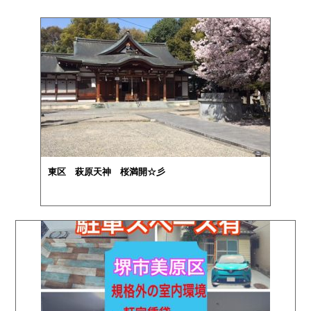
東区 萩原天神 桜満開☆彡