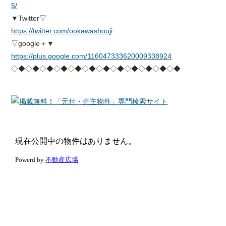
5/
▼Twitter▽
https://twitter.com/ookawashouji
▽google＋▼
https://plus.google.com/116047333620009338924
◇◆◇◆◇◆◇◆◇◆◇◆◇◆◇◆◇◆◇◆◇◆◇◆