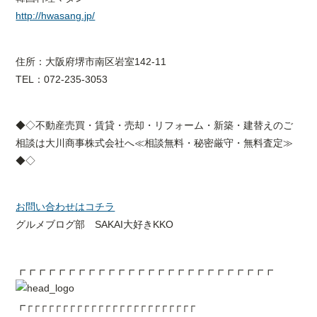
http://hwasang.jp/
住所：大阪府堺市南区岩室142-11
TEL：072-235-3053
◆◇不動産売買・賃貸・売却・リフォーム・新築・建替えのご
相談は大川商事株式会社へ≪相談無料・秘密厳守・無料査定≫
◆◇
お問い合わせはコチラ
グルメブログ部 SAKAI大好きKKO
┏┏┏┏┏┏┏┏┏┏┏┏┏┏┏┏┏┏┏┏┏┏┏┏┏┏
┏┌┌┌┌┌┌┌┌┌┌┌┌┌┌┌┌┌┌┌┌┌┌┌┌