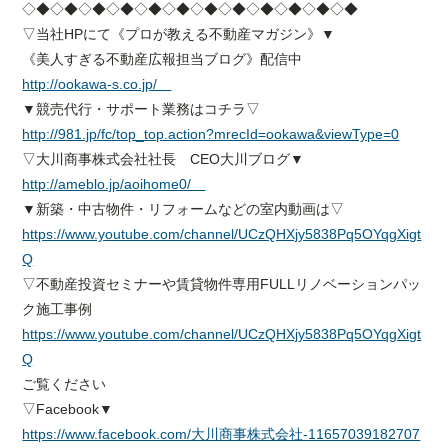
◇◆◇◆◇◆◇◆◇◆◇◆◇◆◇◆◇◆◇◆◇◆◇◆
▽当社HPにて《プロが教える不動産マガジン》▼
《美人すぎる不動産広報担当ブログ》配信中
http://ookawa-s.co.jp/
▼競売代行・サポート業務はコチラ▽
http://981.jp/fc/top_top.action?mrecId=ookawa&viewType=0
▽大川商事株式会社社長 CEO大川ブログ▼
http://ameblo.jp/aoihome0/
▼新築・中古物件・リフォームなどの室内動画は▽
https://www.youtube.com/channel/UCzQHXjy5838Pq5OYqgXigt
Q
▽不動産投資セミナーや賃貸物件専用FULLリノベーションパッ
ク施工事例
https://www.youtube.com/channel/UCzQHXjy5838Pq5OYqgXigt
Q
ご覧ください
▽Facebook▼
https://www.facebook.com/大川商事株式会社-11657039182707