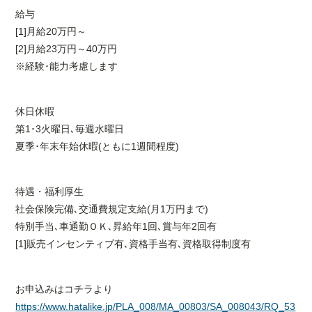
給与
[1]月給20万円～
[2]月給23万円～40万円
※経験･能力考慮します
休日休暇
第1･3火曜日､毎週水曜日
夏季･年末年始休暇(ともに1週間程度)
待遇・福利厚生
社会保険完備､交通費規定支給(月1万円まで)
特別手当､車通勤ＯＫ､昇給年1回､賞与年2回有
[1]販売インセンティブ有､資格手当有､資格取得制度有
お申込みはコチラより
https://www.hatalike.jp/PLA_008/MA_00803/SA_008043/RQ_53