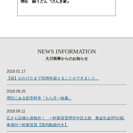
堺区 細うどん『げんき家』
NEWS INFORMATION
大川商事からのお知らせ
2019.01.17
【祝】おかげさまで55周年迎えることができました。
2018.09.25
堺区にある割烹料亭『もち月一味庵』
2018.09.11
広さも設備も規格外！ 一軒家賃貸堺市中区土師 敷金礼金0円の駐
車場付一軒家賃貸【室内動画付き】