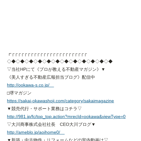
┏┌┌┌┌┌┌┌┌┌┌┌┌┌┌┌┌┌┌┌┌┌┌┌┌
◇◆◇◆◇◆◇◆◇◆◇◆◇◆◇◆◇◆◇◆◇◆◇◆
▽当社HPにて《プロが教える不動産マガジン》▼
《美人すぎる不動産広報担当ブログ》配信中
http://ookawa-s.co.jp/
□堺マガジン
https://sakai-okawashoji.com/category/sakaimagazine
▼競売代行・サポート業務はコチラ▽
http://981.jp/fc/top_top.action?mrecId=ookawa&viewType=0
▽大川商事株式会社社長 CEO大川ブログ▼
http://ameblo.jp/aoihome0/
▼新築・中古物件・リフォームなどの室内動画は▽