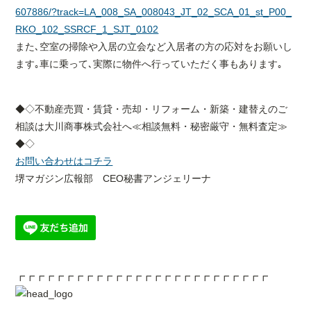
607886/?track=LA_008_SA_008043_JT_02_SCA_01_st_P00_
RKO_102_SSRCF_1_SJT_0102
また､空室の掃除や入居の立会など入居者の方の応対をお願いし
ます｡車に乗って､実際に物件へ行っていただく事もあります｡
◆◇不動産売買・賃貸・売却・リフォーム・新築・建替えのご
相談は大川商事株式会社へ≪相談無料・秘密厳守・無料査定≫
◆◇
お問い合わせはコチラ
堺マガジン広報部 CEO秘書アンジェリーナ
┏┏┏┏┏┏┏┏┏┏┏┏┏┏┏┏┏┏┏┏┏┏┏┏┏┏