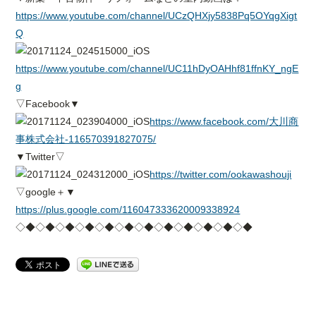
https://www.youtube.com/channel/UCzQHXjy5838Pq5OYqgXigt
Q
https://www.youtube.com/channel/UC11hDyOAHhf81ffnKY_ngE
g
▽Facebook▼
https://www.facebook.com/大川商
事株式会社-116570391827075/
▼Twitter▽
https://twitter.com/ookawashouji
▽google＋▼
https://plus.google.com/116047333620009338924
◇◆◇◆◇◆◇◆◇◆◇◆◇◆◇◆◇◆◇◆◇◆◇◆