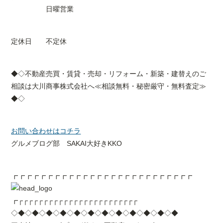
日曜営業
定休日 不定休
◆◇不動産売買・賃貸・売却・リフォーム・新築・建替えのご
相談は大川商事株式会社へ≪相談無料・秘密厳守・無料査定≫
◆◇
お問い合わせはコチラ
グルメブログ部 SAKAI大好きKKO
┏┏┏┏┏┏┏┏┏┏┏┏┏┏┏┏┏┏┏┏┏┏┏┏┏┏
┏┌┌┌┌┌┌┌┌┌┌┌┌┌┌┌┌┌┌┌┌┌┌┌┌
◇◆◇◆◇◆◇◆◇◆◇◆◇◆◇◆◇◆◇◆◇◆◇◆