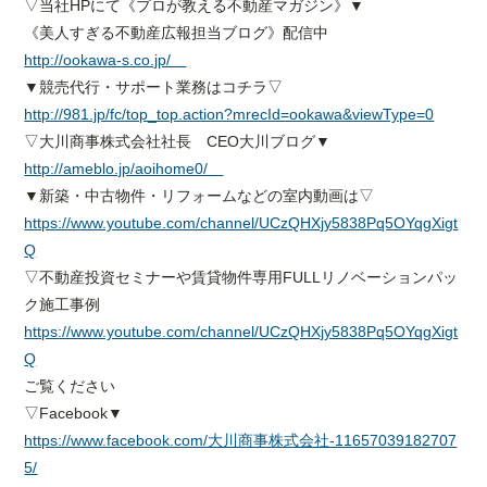
▽当社HPにて《プロが教える不動産マガジン》▼
《美人すぎる不動産広報担当ブログ》配信中
http://ookawa-s.co.jp/
▼競売代行・サポート業務はコチラ▽
http://981.jp/fc/top_top.action?mrecId=ookawa&viewType=0
▽大川商事株式会社社長 CEO大川ブログ▼
http://ameblo.jp/aoihome0/
▼新築・中古物件・リフォームなどの室内動画は▽
https://www.youtube.com/channel/UCzQHXjy5838Pq5OYqgXigt
Q
▽不動産投資セミナーや賃貸物件専用FULLリノベーションパッ
ク施工事例
https://www.youtube.com/channel/UCzQHXjy5838Pq5OYqgXigt
Q
ご覧ください
▽Facebook▼
https://www.facebook.com/大川商事株式会社-11657039182707
5/