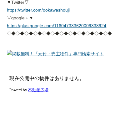
▼Twitter▽
https://twitter.com/ookawashouji
▽google＋▼
https://plus.google.com/116047333620009338924
◇◆◇◆◇◆◇◆◇◆◇◆◇◆◇◆◇◆◇◆◇◆◇◆