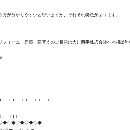
う方が分かりやすいと思いますが、それぞれ特色があります。
リフォーム・新築・建替えのご相談は大川商事株式会社へ≪相談無
I
┏┏┏┏┏┏┏┏┏┏┏┏
┌┌┌┌┌┌
◇◆◇◆◇◆◇◆◇◆