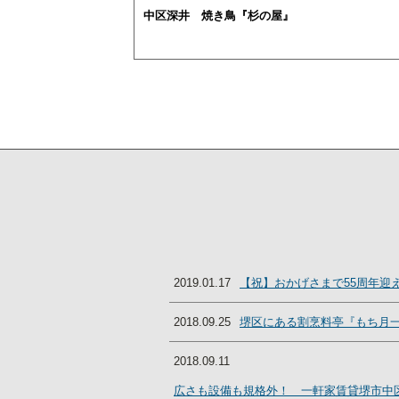
中区深井 焼き鳥『杉の屋』
2019.01.17
【祝】おかげさまで55周年迎
2018.09.25
堺区にある割烹料亭『もち月
2018.09.11
広さも設備も規格外！ 一軒家賃貸堺市中