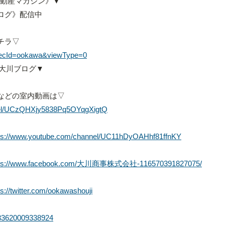
不動産マガジン》▼
ログ》配信中
チラ▽
?mrecId=ookawa&viewType=0
O大川ブログ▼
などの室内動画は▽
nel/UCzQHXjy5838Pq5OYqgXigtQ
ps://www.youtube.com/channel/UC11hDyOAHhf81ffnKY
tps://www.facebook.com/大川商事株式会社-116570391827075/
ps://twitter.com/ookawashouji
333620009338924