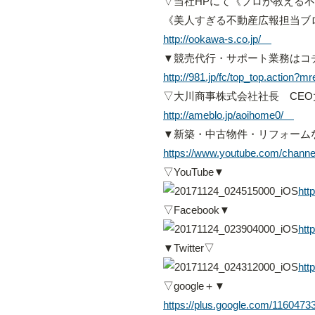
▽当社HPにて《プロが教える
《美人すぎる不動産広報担当ブ
http://ookawa-s.co.jp/
▼競売代行・サポート業務はコ
http://981.jp/fc/top_top.action
▽大川商事株式会社社長 CE
http://ameblo.jp/aoihome0/
▼新築・中古物件・リフォーム
https://www.youtube.com/chan
▽YouTube▼
htt
▽Facebook▼
ht
▼Twitter▽
htt
▽google＋▼
https://plus.google.com/116047