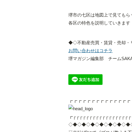
堺市の七区は地図上で見てもら
各区の特色を説明していきます
◆◇不動産売買・賃貸・売却・
お問い合わせはコチラ
堺マガジン編集部 チームSAKA
┏┏┏┏┏┏┏┏┏┏┏┏┏┏
┏┌┌┌┌┌┌┌┌┌┌┌┌┌┌┌┌┌┌
◇◆◇◆◇◆◇◆◇◆◇◆◇◆