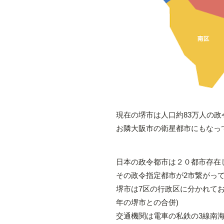
現在の堺市は人口約83万人の政
お隣大阪市の衛星都市にもなっ
日本の政令都市は２０都市存在
その政令指定都市が2市繋がっ
堺市は7区の行政区に分かれてお
年の堺市との合併)
交通機関は電車の私鉄の3線南