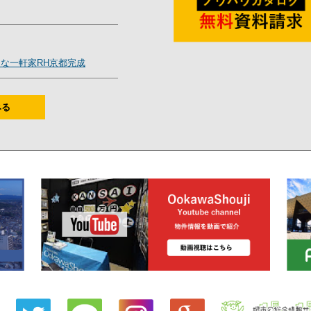
な一軒家RH京都完成
みる