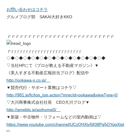
お問い合わせはコチラ
グルメブログ部 SAKAI大好きKKO
┏┏┏┏┏┏┏┏┏┏┏┏┏┏┏┏┏┏┏┏┏┏┏┏┏┏
┏┌┌┌┌┌┌┌┌┌┌┌┌┌┌┌┌┌┌┌┌┌┌┌┌
◇◆◇◆◇◆◇◆◇◆◇◆◇◆◇◆◇◆◇◆◇◆◇◆
▽当社HPにて《プロが教える不動産マガジン》▼
《美人すぎる不動産広報担当ブログ》配信中
http://ookawa-s.co.jp/
▼競売代行・サポート業務はコチラ▽
http://981.jp/fc/top_top.action?mrecId=ookawa&viewType=0
▽大川商事株式会社社長 CEO大川ブログ▼
http://ameblo.jp/aoihome0/
▼新築・中古物件・リフォームなどの室内動画は▽
https://www.youtube.com/channel/UCzQHXjy5838Pq5OYqgXigt
Q