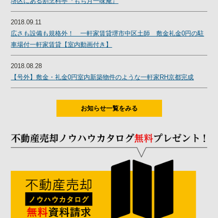
堺区にある割烹料亭『もち月一味庵』
2018.09.11
広さも設備も規格外！ 一軒家賃貸堺市中区土師 敷金礼金0円の駐
車場付一軒家賃貸【室内動画付き】
2018.08.28
【号外】敷金・礼金0円室内新築物件のような一軒家RH京都完成
お知らせ一覧をみる