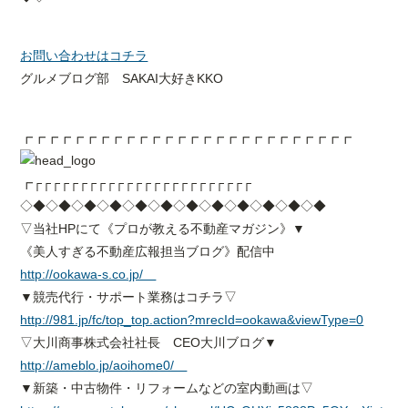
お問い合わせはコチラ
グルメブログ部 SAKAI大好きKKO
┏┏┏┏┏┏┏┏┏┏┏┏┏┏┏┏┏┏┏┏┏┏┏┏┏┏
┏┌┌┌┌┌┌┌┌┌┌┌┌┌┌┌┌┌┌┌┌┌┌┌┌
◇◆◇◆◇◆◇◆◇◆◇◆◇◆◇◆◇◆◇◆◇◆◇◆
▽当社HPにて《プロが教える不動産マガジン》▼
《美人すぎる不動産広報担当ブログ》配信中
http://ookawa-s.co.jp/
▼競売代行・サポート業務はコチラ▽
http://981.jp/fc/top_top.action?mrecId=ookawa&viewType=0
▽大川商事株式会社社長 CEO大川ブログ▼
http://ameblo.jp/aoihome0/
▼新築・中古物件・リフォームなどの室内動画は▽