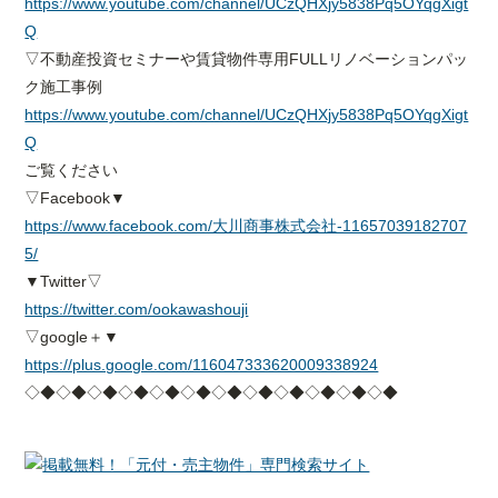
https://www.youtube.com/channel/UCzQHXjy5838Pq5OYqgXigt
Q
▽不動産投資セミナーや賃貸物件専用FULLリノベーションパッ
ク施工事例
https://www.youtube.com/channel/UCzQHXjy5838Pq5OYqgXigt
Q
ご覧ください
▽Facebook▼
https://www.facebook.com/大川商事株式会社-11657039182707
5/
▼Twitter▽
https://twitter.com/ookawashouji
▽google＋▼
https://plus.google.com/116047333620009338924
◇◆◇◆◇◆◇◆◇◆◇◆◇◆◇◆◇◆◇◆◇◆◇◆