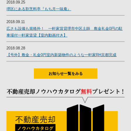
2018.09.25
堺区にある割烹料亭『もち月一味庵』
2018.09.11
広さも設備も規格外！ 一軒家賃貸堺市中区土師 敷金礼金0円の駐
車場付一軒家賃貸【室内動画付き】
2018.08.28
【号外】敷金・礼金0円室内新築物件のような一軒家RH京都完成
お知らせ一覧をみる