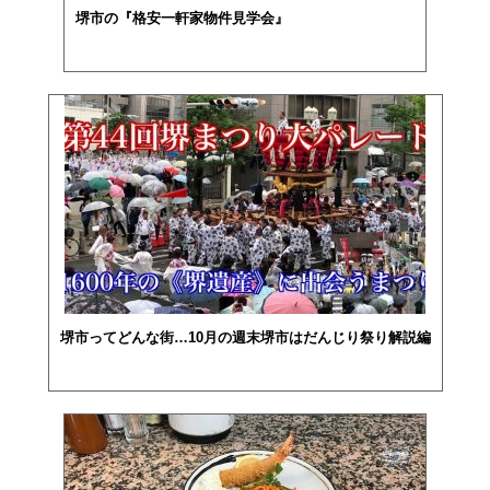
堺市の『格安一軒家物件見学会』
堺市ってどんな街…10月の週末堺市はだんじり祭り解説編